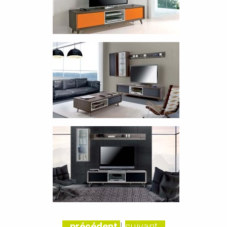
...précédent
|
suivant...