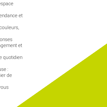
 espace
tendance et
 couleurs,
ponses
agement et
re quotidien
se :
ier de
vous