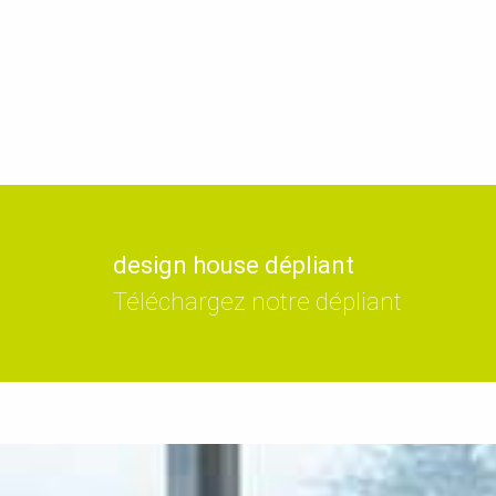
design house dépliant
Téléchargez notre dépliant